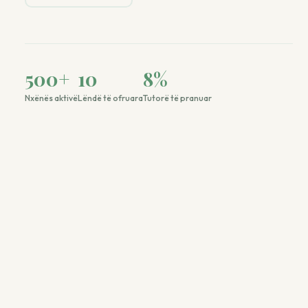
500
+
10
8
%
Nxënës aktivë
Lëndë të ofruara
Tutorë të pranuar