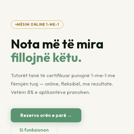
MËSIM ONLINE 1-ME-1
Nota më të mira
fillojnë këtu.
Tutorët tanë të certifikuar punojnë 1-me-1 me
fëmijën tuaj — online, fleksibël, me rezultate.
Vetëm 8% e aplikantëve pranohen.
Rezervo orën e parë →
Si funksionon