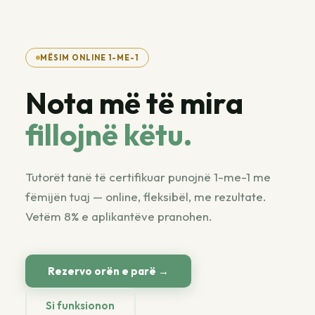
MËSIM ONLINE 1-ME-1
Nota më të mira
fillojnë këtu.
Tutorët tanë të certifikuar punojnë 1-me-1 me
fëmijën tuaj — online, fleksibël, me rezultate.
Vetëm 8% e aplikantëve pranohen.
Rezervo orën e parë →
Si funksionon