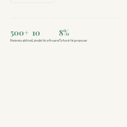
500
+
10
8
%
Nxënës aktivë
Lëndë të ofruara
Tutorë të pranuar