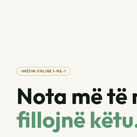
MËSIM ONLINE 1-ME-1
Nota më të 
fillojnë këtu