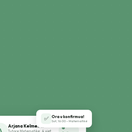
Ora u konfirmua!
✅
Sot, 16:00 – Matematikë
Arjana Kelmendi
🟢
A
Tutore Matematike · 4 vjet