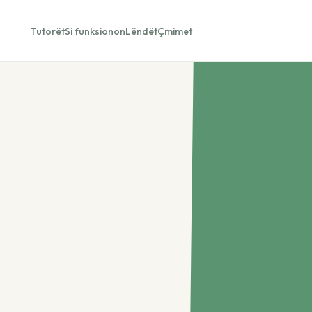
Tutorët
Si funksionon
Lëndët
Çmimet