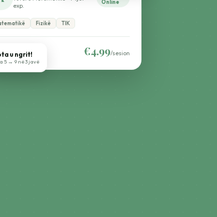
Online
exp.
tematikë
Fizikë
TIK
€4.99
9 (128)
/sesion
ta u ngrit!
 5 → 9 në 3 javë