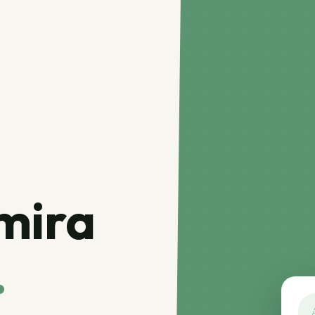
mira
.