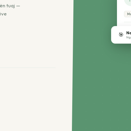
ën tuaj —
tëve
Ma
⭐ 4.
No
🎯
Nga