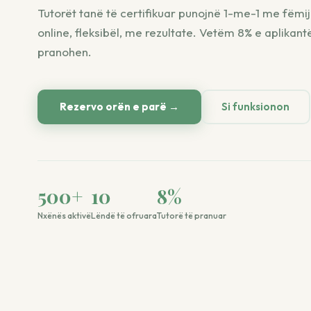
Tutorët tanë të certifikuar punojnë 1-me-1 me fëmij
online, fleksibël, me rezultate. Vetëm 8% e aplikan
pranohen.
Rezervo orën e parë →
Si funksionon
500
+
10
8
%
Nxënës aktivë
Lëndë të ofruara
Tutorë të pranuar