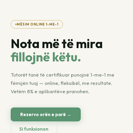
MËSIM ONLINE 1-ME-1
Nota më të mira
fillojnë këtu.
Tutorët tanë të certifikuar punojnë 1-me-1 me
fëmijën tuaj — online, fleksibël, me rezultate.
Vetëm 8% e aplikantëve pranohen.
Rezervo orën e parë →
Si funksionon