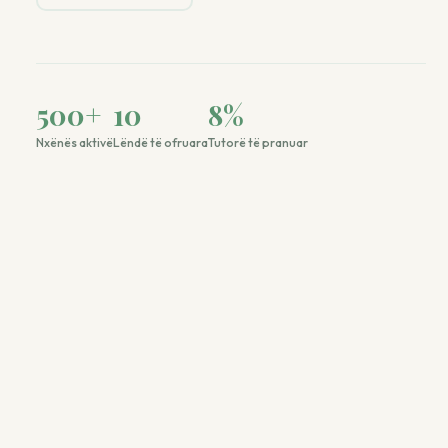
500
+
10
8
%
Nxënës aktivë
Lëndë të ofruara
Tutorë të pranuar