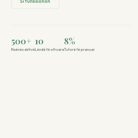
Si funksionon
500
+
10
8
%
Nxënës aktivë
Lëndë të ofruara
Tutorë të pranuar