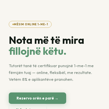
MËSIM ONLINE 1-ME-1
Nota më të mira
fillojnë këtu.
Tutorët tanë të certifikuar punojnë 1-me-1 me
fëmijën tuaj — online, fleksibël, me rezultate.
Vetëm 8% e aplikantëve pranohen.
Rezervo orën e parë →