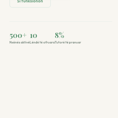
Si funksionon
500
+
10
8
%
Nxënës aktivë
Lëndë të ofruara
Tutorë të pranuar