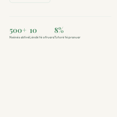
500
+
10
8
%
Nxënës aktivë
Lëndë të ofruara
Tutorë të pranuar