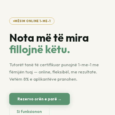
MËSIM ONLINE 1-ME-1
Nota më të mira
fillojnë këtu.
Tutorët tanë të certifikuar punojnë 1-me-1 me
fëmijën tuaj — online, fleksibël, me rezultate.
Vetëm 8% e aplikantëve pranohen.
Rezervo orën e parë →
Si funksionon