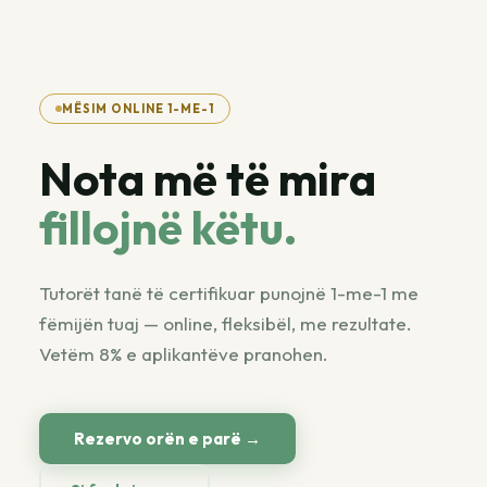
MËSIM ONLINE 1-ME-1
Nota më të mira
fillojnë këtu.
Tutorët tanë të certifikuar punojnë 1-me-1 me
fëmijën tuaj — online, fleksibël, me rezultate.
Vetëm 8% e aplikantëve pranohen.
Rezervo orën e parë →