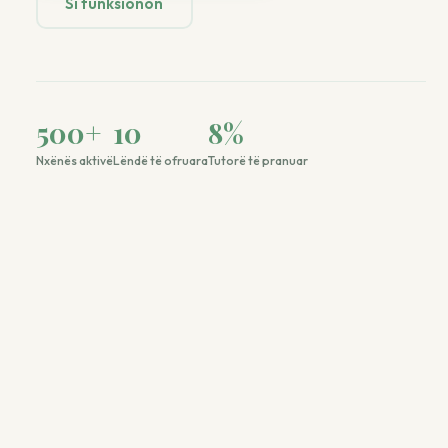
Si funksionon
500
+
10
8
%
Nxënës aktivë
Lëndë të ofruara
Tutorë të pranuar