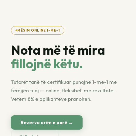
MËSIM ONLINE 1-ME-1
Nota më të mira
fillojnë këtu.
Tutorët tanë të certifikuar punojnë 1-me-1 me
fëmijën tuaj — online, fleksibël, me rezultate.
Vetëm 8% e aplikantëve pranohen.
Rezervo orën e parë →