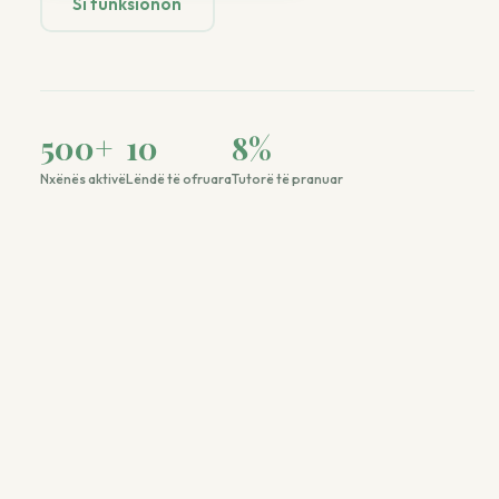
Si funksionon
500
+
10
8
%
Nxënës aktivë
Lëndë të ofruara
Tutorë të pranuar